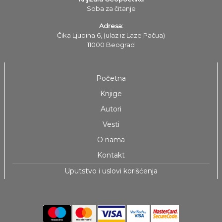
Soba za čitanje
Adresa:
Čika Ljubina 6, (ulaz iz Laze Pačua)
11000 Beograd
Početna
Knjige
Autori
Vesti
O nama
Kontakt
Uputstvo i uslovi korišćenja