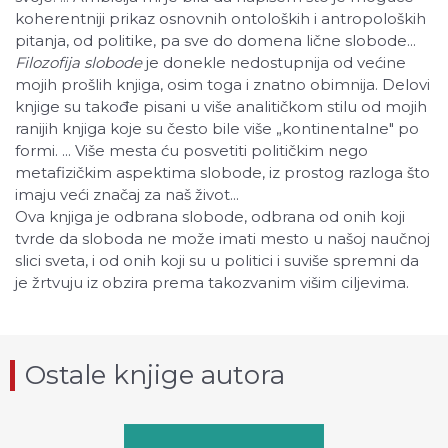
koherentniji prikaz osnovnih ontoloških i antropoloških
pitanja, od politike, pa sve do domena lične slobode...
Filozofija slobode
je donekle nedostupnija od većine
mojih prošlih knjiga, osim toga i znatno obimnija. Delovi
knjige su takođe pisani u više analitičkom stilu od mojih
ranijih knjiga koje su često bile više „kontinentalne" po
formi. ... Više mesta ću posvetiti političkim nego
metafizičkim aspektima slobode, iz prostog razloga što
imaju veći značaj za naš život...
Ova knjiga je odbrana slobode, odbrana od onih koji
tvrde da sloboda ne može imati mesto u našoj naučnoj
slici sveta, i od onih koji su u politici i suviše spremni da
je žrtvuju iz obzira prema takozvanim višim ciljevima.
Ostale knjige autora