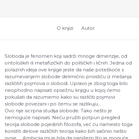
O knjizi
Autor
Sloboda je fenomen koji sadrži mnoge dimenzije, od
ontoloških ili metafizičkih do političkih i ličnih. Jedna od
polaznih ideja ove knjige jeste da naše poteškoće s
razumevanjem slobode delimično proističu iz mešanja
različitih pojmova o slobodi. Upravo je zbog toga bilo
neophodno napisati opsežnu knjigu u kojoj ćemo
pokušati da razumemo kako su različiti pojmovi
slobode povezani i po čemu se razlikuju...
Ovo nije iscrpna studija slobode. Tako nešto je
nemoguće napisati. Neću pružiti potpun pregled
teorija slobode pojedinih filozofa, već ću namesto toga
koristiti delove različitih teorija kako bih sačinio nešto
svoje. ... Ambicija mi je bila da napišem što je moguće