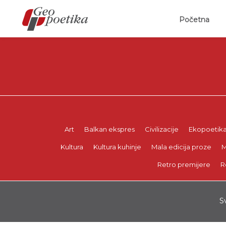
(curr
Početna
Art
Balkan ekspres
Civilizacije
Ekopoetik
Kultura
Kultura kuhinje
Mala edicija proze
M
Retro premijere
R
S