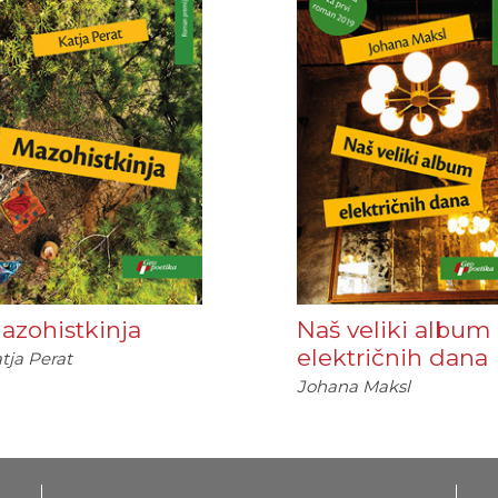
azohistkinja
Naš veliki album
električnih dana
tja Perat
Johana Maksl