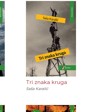
Tri znaka kruga
Saša Karalić