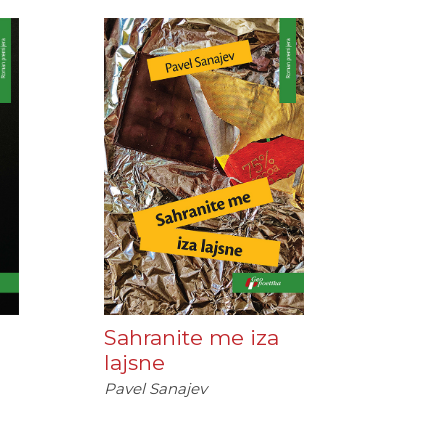
Sahranite me iza
lajsne
Pavel Sanajev