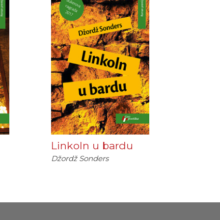
Linkoln u bardu
Džordž Sonders