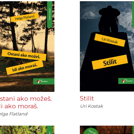
Stilit
stani ako možeš.
di ako moraš.
Uri Kostak
lga Flatland