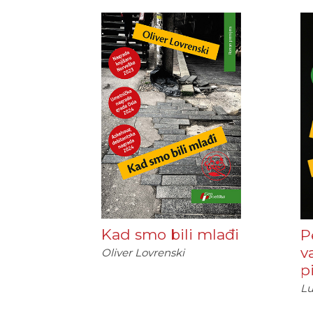
Kad smo bili mlađi
P
v
Oliver Lovrenski
p
Lu