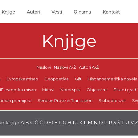
ent)
Knjige
Autori
Vesti
O nama
Kontakt
Knjige
Naslovi
Naslovi A-Ž
Autori A-Ž
a
Evropska misao
Geopoetika
Gift
Hispanoamerička novela
E evropska misao
Mitovi
Notni spisi
Objasni mi
Pisac i grad
oman premijera
Serbian Prose in Translation
Slobodni svet
Sv
ve knjige
A
B
C
Č
Ć
D
Đ
E
F
G
H
I
J
K
L
M
N
O
P
R
S
Š
T
U
V
Z