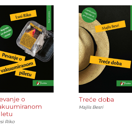
evanje o
Treće doba
akuumiranom
Majlis Besri
iletu
si Riko