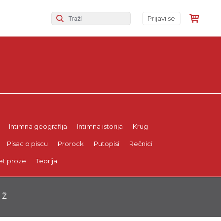
Prijavi se
Intimna geografija
Intimna istorija
Krug
Pisac o piscu
Prorock
Putopisi
Rečnici
et proze
Teorija
Ž