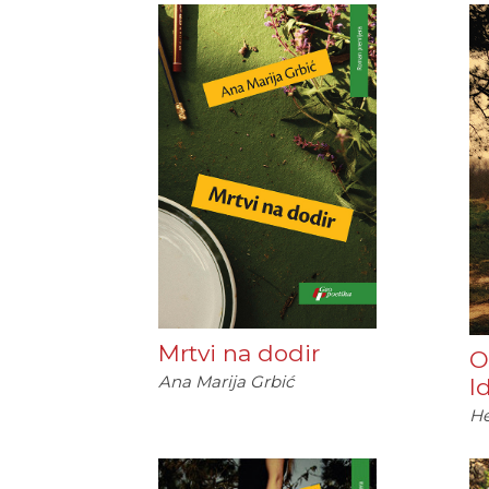
Mrtvi na dodir
O
Ana Marija Grbić
I
He