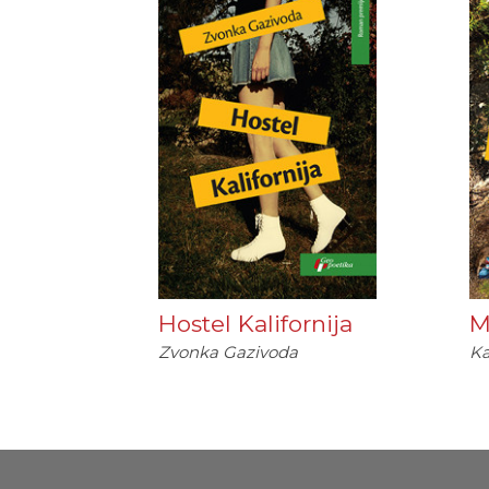
Hostel Kalifornija
M
Zvonka Gazivoda
Ka