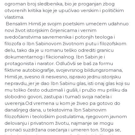
ogroman broj sledbenika, bio je proganjan zbog
otvorenih kritika koje je upućívao verskim i političkim
vlastima.
Bensalim Himiš je svojim poetskim umećem udahnuo
novi život istorijskim činjenicama i vernim
svedočanstvima savremenika i potonjih teologa i
filozofa o Ibn Sabinovom životnom putu i filozofskom
delu, tako da je u romanu teško odrediti granicu
dokumentarnog i fikcionalnog. Ibn Sabin je i
protagonista i narator. Odlučivši se baš za formu
fiktivne autobiografije, svojevrsnog bildungsromana,
Himiš je, svesno ili nesvesno, ispravio jednu istorijsku
nepravdu, jer je dao Ibn Sabinu glas, isti onaj glas koji su
mu toliko često oduzimali i gušili, i pružio mu priliku da
slobodno govori, zastupa i tumači svoja načela i
uverenja.Od vremena u kom je živeo pa gotovo do
današnjeg dana, u tekstovima Ibn Sabinovim
filozofskim i teološkim postulatima, njegovom javnom
delovanju i privatnom životu, najmanje se mogu
pronaći suzdržana osećanja i umeren ton. Stoga se,