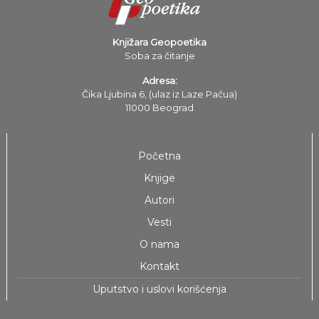
Knjižara Geopoetika
Soba za čitanje
Adresa:
Čika Ljubina 6, (ulaz iz Laze Pačua)
11000 Beograd
Početna
Knjige
Autori
Vesti
O nama
Kontakt
Uputstvo i uslovi korišćenja