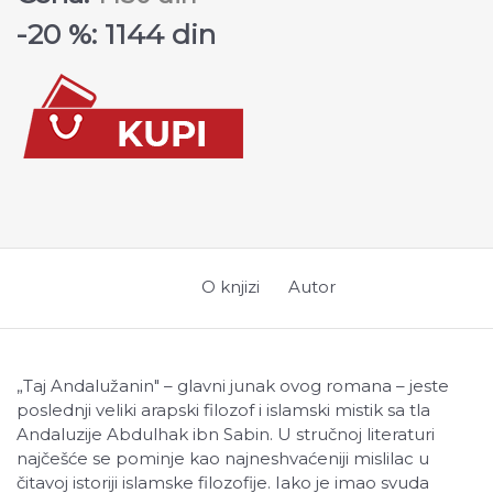
-20 %: 1144 din
O knjizi
Autor
„
Taj Andalužanin" – glavni junak ovog romana – jeste
poslednji veliki arapski filozof i islamski mistik sa tla
Andaluzije Abdulhak ibn Sabin. U stručnoj literaturi
najčešće se pominje kao najneshvaćeniji mislilac u
čitavoj istoriji islamske filozofije. Iako je imao svuda