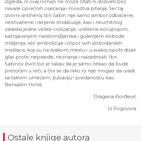
izgleda, ni ovaj roman ne može čitati ni doživeti bez
navale oprečnih osećanja i mnoštva pitanja. Jer taj
izvorni antiheroj Ibn Sabin nije samo simbol odbačene,
neshvaćene i ranjene Andaluzije, kao i neumitnog
zalaska jedne velike civilizacije, uništene korupcijom,
kažnjavanjem neistomišljenika i gušenjem slobode
mišljenja, već simbolizuje i otpor svih slobodarskih
mislilaca, koji su na svakom mestu i u svakoj epohi dizali
glas protiv nepravde, neznanja i nazadnosti. Ibn
Sabinov život bio je takav da je samo čekao da bude
pretočen u reči, a čini se da niko to nije mogao da uradi
sa takvim umećem, ljubavlju i predanošću kao
Bensalim Himiš.
Dragana Đorđević
Iz Pogovora
Ostale knjige autora