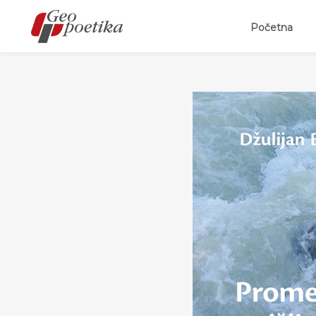
(curr
Početna