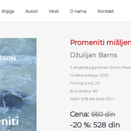
ent)
Knjige
Autori
Vesti
O nama
Kontakt
Promeniti mišljen
Džulijan Barns
S engleskog preveo Zoran Paun
Godina izdanja: 2025
Format (cm): 20
Broj Strana: 60
ISBN: 978-86-6145-472-1
Cena:
660 din
-20 %: 528 din