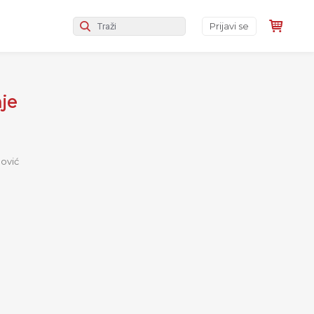
Prijavi se
je
ović