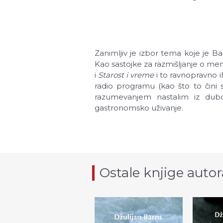
Zanimljiv je izbor tema koje je Ba
Kao sastojke za razmišljanje o men
i
Starost i vreme
i to ravnopravno ih 
radio programu (kao što to čini
razumevanjem nastalim iz dubo
gastronomsko uživanje.
Ostale knjige autor