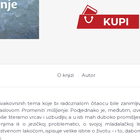
O knjizi
Autor
svakovrsnih tema koje bi radoznalom čitaocu bile zanimljiv
 naslovom
Promeniti mišljenje.
Podjednako je, međutim, izve
literarno vrcav i uzbudljiv, a u isti mah duboko promišlje
jima ili o jezičkoj problematici, o svojoj mladalačkoj lekt
venom lakoćom, ispisuje velike istine o životu – i to, dabo
.