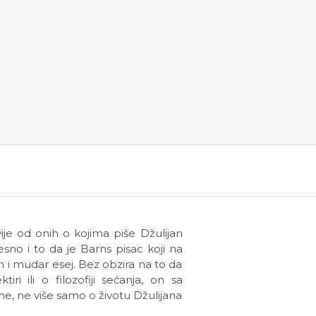
ije od onih o kojima piše Džulijan
sno i to da je Barns pisac koji na
n i mudar esej. Bez obzira na to da
iri ili o filozofiji sećanja, on sa
me, ne više samo o životu Džulijana