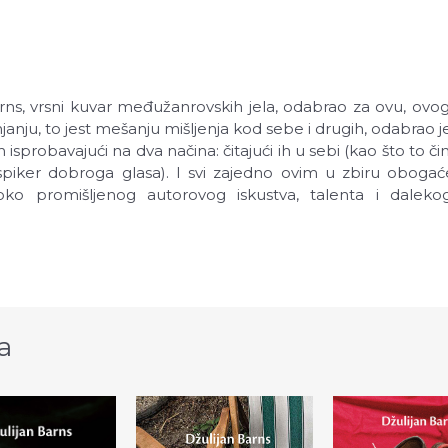
rns, vrsni kuvar međužanrovskih jela, odabrao za ovu, ovoga
janju, to jest mešanju mišljenja kod sebe i drugih, odabrao 
isprobavajući na dva načina: čitajući ih u sebi (kao što to čini 
 spiker dobroga glasa). I svi zajedno ovim u zbiru obog
ko promišljenog autorovog iskustva, talenta i daleko
a