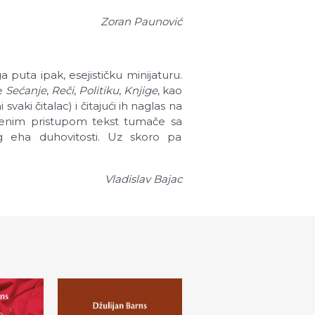
Zoran Paunović
 puta ipak, esejističku minijaturu.
je
Sećanje
,
Reči
,
Politiku
,
Knjige
, kao
svaki čitalac) i čitajući ih naglas na
aćenim pristupom tekst tumače sa
g eha duhovitosti. Uz skoro pa
Vladislav Bajac