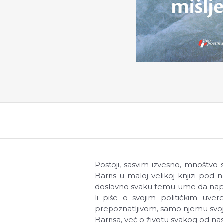
Postoji, sasvim izvesno, mnoštvo 
Barns u maloj velikoj knjizi pod
doslovno svaku temu ume da napiše 
li piše o svojim političkim uveren
prepoznatljivom, samo njemu svojst
Barnsa, već o životu svakog od nas